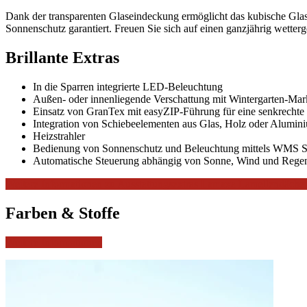
Dank der transparenten Glaseindeckung ermöglicht das kubische Glas
Sonnenschutz garantiert. Freuen Sie sich auf einen ganzjährig wetterge
Brillante Extras
In die Sparren integrierte LED-Beleuchtung
Außen- oder innenliegende Verschattung mit Wintergarten-Ma
Einsatz von GranTex mit easyZIP-Führung für eine senkrechte
Integration von Schiebeelementen aus Glas, Holz oder Aluminiu
Heizstrahler
Bedienung von Sonnenschutz und Beleuchtung mittels WMS 
Automatische Steuerung abhängig von Sonne, Wind und Regen
Weitere Informationen zu Ausstattungsextras Lamaxa Lamellendäche
Farben & Stoffe
Weitere Informationen