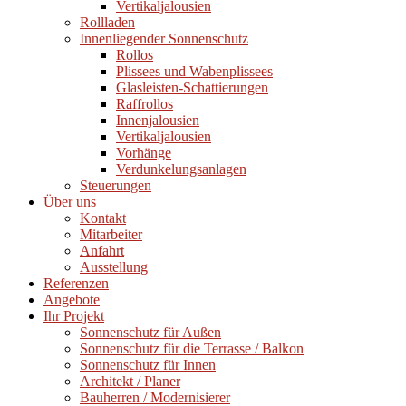
Vertikaljalousien
Rollladen
Innenliegender Sonnenschutz
Rollos
Plissees und Wabenplissees
Glasleisten-Schattierungen
Raffrollos
Innenjalousien
Vertikaljalousien
Vorhänge
Verdunkelungsanlagen
Steuerungen
Über uns
Kontakt
Mitarbeiter
Anfahrt
Ausstellung
Referenzen
Angebote
Ihr Projekt
Sonnenschutz für Außen
Sonnenschutz für die Terrasse / Balkon
Sonnenschutz für Innen
Architekt / Planer
Bauherren / Modernisierer