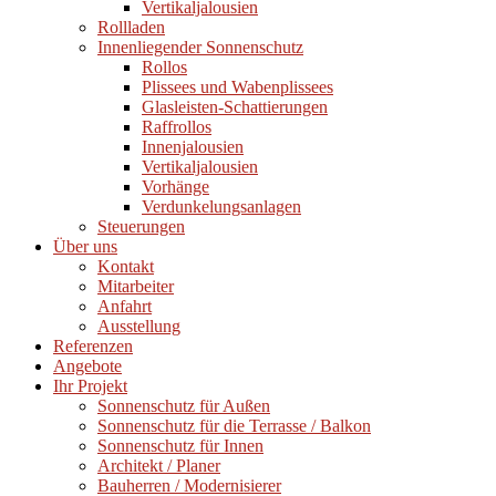
Vertikaljalousien
Rollladen
Innenliegender Sonnenschutz
Rollos
Plissees und Wabenplissees
Glasleisten-Schattierungen
Raffrollos
Innenjalousien
Vertikaljalousien
Vorhänge
Verdunkelungsanlagen
Steuerungen
Über uns
Kontakt
Mitarbeiter
Anfahrt
Ausstellung
Referenzen
Angebote
Ihr Projekt
Sonnenschutz für Außen
Sonnenschutz für die Terrasse / Balkon
Sonnenschutz für Innen
Architekt / Planer
Bauherren / Modernisierer