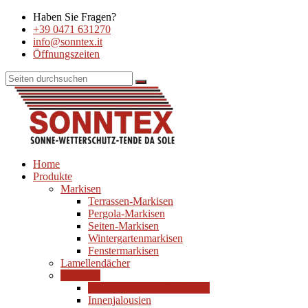
Haben Sie Fragen?
+39 0471 631270
info@sonntex.it
Öffnungszeiten
Home
Produkte
Markisen
Terrassen-Markisen
Pergola-Markisen
Seiten-Markisen
Wintergartenmarkisen
Fenstermarkisen
Lamellendächer
Jalousien
Außenjalousien / Raffstoren
Innenjalousien