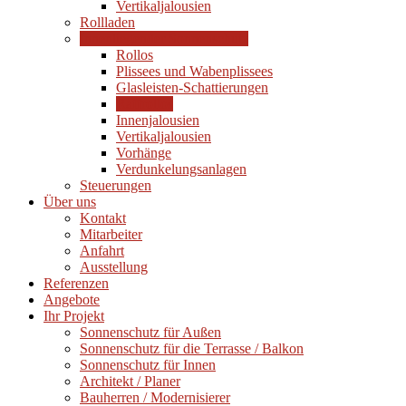
Vertikaljalousien
Rollladen
Innenliegender Sonnenschutz
Rollos
Plissees und Wabenplissees
Glasleisten-Schattierungen
Raffrollos
Innenjalousien
Vertikaljalousien
Vorhänge
Verdunkelungsanlagen
Steuerungen
Über uns
Kontakt
Mitarbeiter
Anfahrt
Ausstellung
Referenzen
Angebote
Ihr Projekt
Sonnenschutz für Außen
Sonnenschutz für die Terrasse / Balkon
Sonnenschutz für Innen
Architekt / Planer
Bauherren / Modernisierer