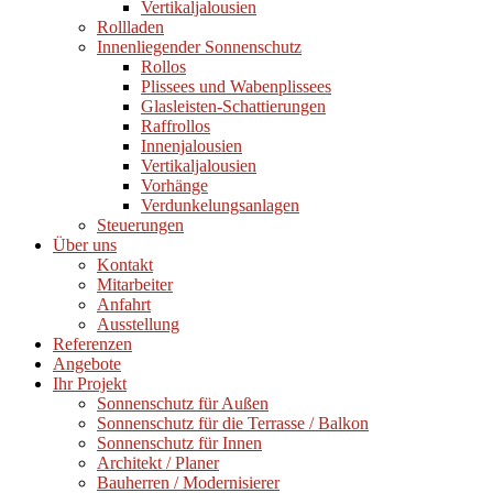
Vertikaljalousien
Rollladen
Innenliegender Sonnenschutz
Rollos
Plissees und Wabenplissees
Glasleisten-Schattierungen
Raffrollos
Innenjalousien
Vertikaljalousien
Vorhänge
Verdunkelungsanlagen
Steuerungen
Über uns
Kontakt
Mitarbeiter
Anfahrt
Ausstellung
Referenzen
Angebote
Ihr Projekt
Sonnenschutz für Außen
Sonnenschutz für die Terrasse / Balkon
Sonnenschutz für Innen
Architekt / Planer
Bauherren / Modernisierer