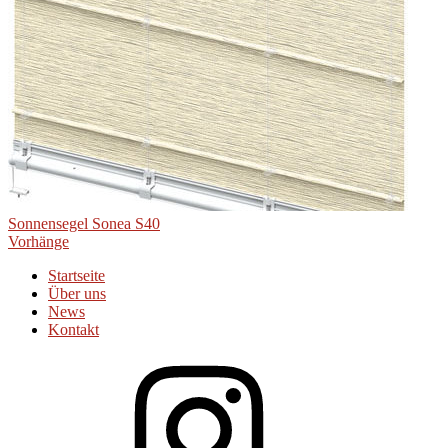
Beitragsnavigation
Sonnensegel Sonea S40
Vorhänge
Startseite
Über uns
News
Kontakt
Instagram