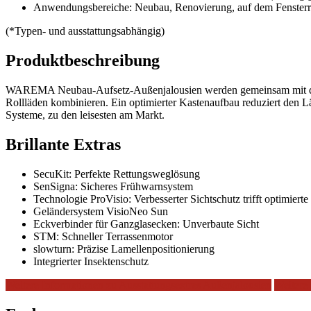
Anwendungsbereiche: Neubau, Renovierung, auf dem Fensterra
(*Typen- und ausstattungsabhängig)
Produktbeschreibung
WAREMA Neubau-Aufsetz-Außenjalousien werden gemeinsam mit dem F
Rollläden kombinieren. Ein optimierter Kastenaufbau reduziert den 
Systeme, zu den leisesten am Markt.
Brillante Extras
SecuKit: Perfekte Rettungsweglösung
SenSigna: Sicheres Frühwarnsystem
Technologie ProVisio: Verbesserter Sichtschutz trifft optimiert
Geländersystem VisioNeo Sun
Eckverbinder für Ganzglasecken: Unverbaute Sicht
STM: Schneller Terrassenmotor
slowturn: Präzise Lamellenpositionierung
Integrierter Insektenschutz
Weitere Informationen zu Ausstattungsextras Außenjalousien
Weitere