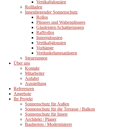
Vertikaljalousien
Rollladen
Innenliegender Sonnenschutz
Rollos
Plissees und Wabenplissees
Glasleisten-Schattierungen
Raffrollos
Innenjalousien
Vertikaljalousien
Vorhänge
Verdunkelungsanlagen
Steuerungen
Über uns
Kontakt
Mitarbeiter
Anfahrt
Ausstellung
Referenzen
Angebote
Ihr Projekt
Sonnenschutz für Außen
Sonnenschutz für die Terrasse / Balkon
Sonnenschutz für Innen
Architekt / Planer
Bauherren / Modernisierer