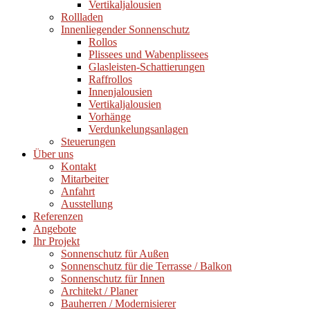
Vertikaljalousien
Rollladen
Innenliegender Sonnenschutz
Rollos
Plissees und Wabenplissees
Glasleisten-Schattierungen
Raffrollos
Innenjalousien
Vertikaljalousien
Vorhänge
Verdunkelungsanlagen
Steuerungen
Über uns
Kontakt
Mitarbeiter
Anfahrt
Ausstellung
Referenzen
Angebote
Ihr Projekt
Sonnenschutz für Außen
Sonnenschutz für die Terrasse / Balkon
Sonnenschutz für Innen
Architekt / Planer
Bauherren / Modernisierer