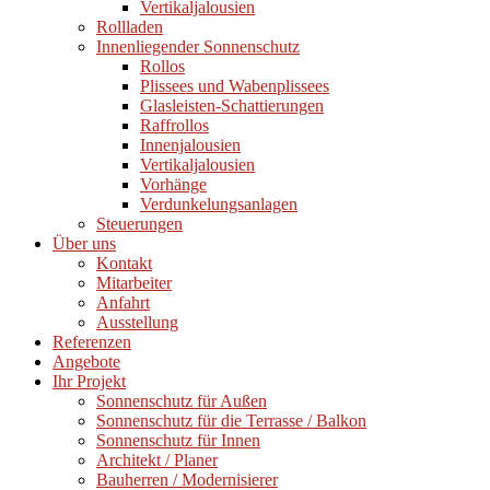
Vertikaljalousien
Rollladen
Innenliegender Sonnenschutz
Rollos
Plissees und Wabenplissees
Glasleisten-Schattierungen
Raffrollos
Innenjalousien
Vertikaljalousien
Vorhänge
Verdunkelungsanlagen
Steuerungen
Über uns
Kontakt
Mitarbeiter
Anfahrt
Ausstellung
Referenzen
Angebote
Ihr Projekt
Sonnenschutz für Außen
Sonnenschutz für die Terrasse / Balkon
Sonnenschutz für Innen
Architekt / Planer
Bauherren / Modernisierer