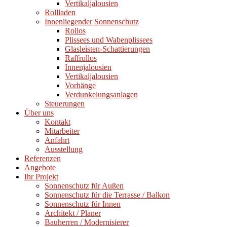
Vertikaljalousien
Rollladen
Innenliegender Sonnenschutz
Rollos
Plissees und Wabenplissees
Glasleisten-Schattierungen
Raffrollos
Innenjalousien
Vertikaljalousien
Vorhänge
Verdunkelungsanlagen
Steuerungen
Über uns
Kontakt
Mitarbeiter
Anfahrt
Ausstellung
Referenzen
Angebote
Ihr Projekt
Sonnenschutz für Außen
Sonnenschutz für die Terrasse / Balkon
Sonnenschutz für Innen
Architekt / Planer
Bauherren / Modernisierer